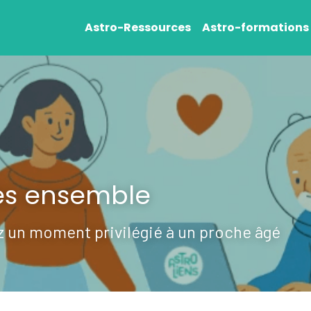
Astro-Ressources
Astro-formations
s ensemble
z un moment privilégié à un proche âgé