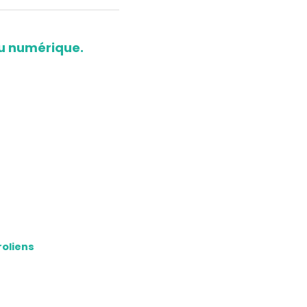
u numérique.
roliens